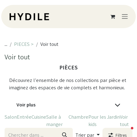
Se rendre au contenu
...
PIECES >
Voir tout
Voir tout
PIÈCES
Découvrez l’ensemble de nos collections par pièce et
imaginez des espaces de vie complets et harmonieux.
Voir plus
Salon
Entrée
Cuisine
Salle à
Chambre
Pour les
Jardin
Voir
manger
kids
tout
fi
Trier par
Filtres