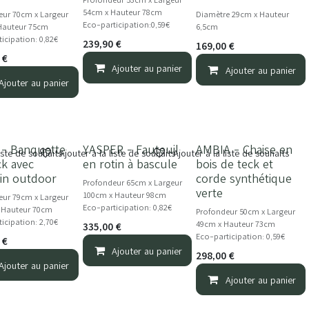
54cm x Hauteur 78cm
eur 70cm x Largeur
Diamètre 29cm x Hauteur
Eco-participation:0,59€
Hauteur 75cm
6,5cm
icipation: 0,82€
239,90
€
169,00
€
€
Ajouter au panier
Ajouter au panier
Ajouter au panier
- Banquette
YASPER - Fauteuil
AMBIA - Chaise en
NOUVEAU
liste de souhaits
Ajouter à la liste de souhaits
Ajouter à la liste de souhaits
ck avec
en rotin à bascule
bois de teck et
in outdoor
corde synthétique
Profondeur 65cm x Largeur
verte
100cm x Hauteur 98cm
eur 79cm x Largeur
Eco-participation: 0,82€
 Hauteur 70cm
Profondeur 50cm x Largeur
icipation: 2,70€
49cm x Hauteur 73cm
335,00
€
Eco-participation: 0,59€
€
Ajouter au panier
298,00
€
Ajouter au panier
Ajouter au panier