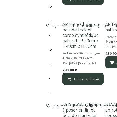
AMBIA - Chaise en
ANTA 
NOUVEAU
Ajouter à la liste de souhaits
Ajouter à la 
bois de teck et
natur
corde synthétique
Profond
naturel -P 50cm x
54cm x 
L 49cm x H 73cm
Eco-part
239,90
Profondeur 50cm x Largeur
49cm x Hauteur 73cm
Eco-participation: 0,59€
298,00
€
Ajouter au panier
ERIS - Petite lampe
HAVAN
NOUVEAU
Ajouter à la liste de souhaits
Ajouter à la 
à poser en lin et
en ro
bois de manguier
couss