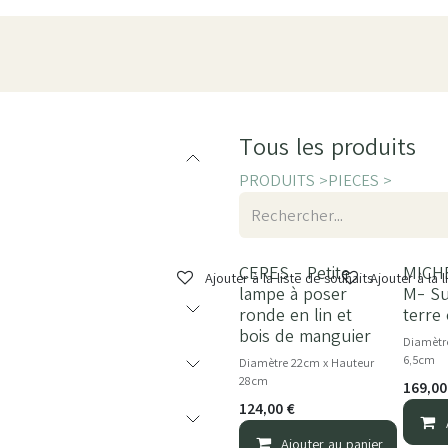
oduits
Pièces
À propos
Showroom
ESPACE PRO
Tous les produits
PRODUITS >
PIECES >
CERES - Petite
MICH
NOUVEAU
Ajouter à la liste de souhaits
Ajouter à la 
lampe à poser
M- Su
ronde en lin et
terre
bois de manguier
Diamètr
6,5cm
Diamètre 22cm x Hauteur
28cm
169,00
124,00
€
Ajouter au panier