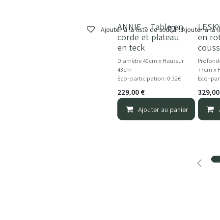
ANNIE - Table en
LESKY
Ajouter à la liste de souhaits
Ajouter à la 
corde et plateau
en ro
en teck
couss
Diamètre 40cm x Hauteur
Profond
43cm
77cm x 
Eco-participation: 0,32€
Eco-part
229,00
€
329,00
Ajouter au panier