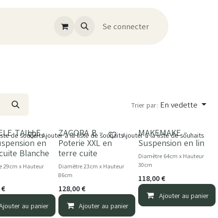
Se connecter
En vedette
Trier par:
ELE TAILLE
ZAGORA B -
MAKEMAKE -
NOUVEAU
liste de souhaits
Ajouter à la liste de souhaits
Ajouter à la liste de souhaits
spension en
Poterie XXL en
Suspension en lin
 cuite Blanche
terre cuite
Diamètre 64cm x Hauteur
30cm
e 29cm x Hauteur
Diamètre 23cm x Hauteur
86cm
118,00
€
€
128,00
€
Ajouter au panier
Ajouter au panier
Ajouter au panier