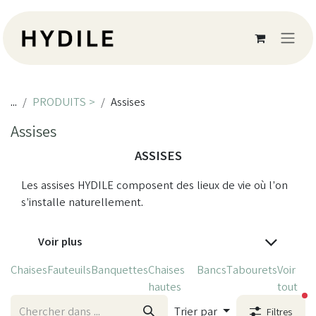
Se rendre au contenu
...
PRODUITS >
Assises
Assises
ASSISES
Les assises HYDILE composent des lieux de vie où l’on
s’installe naturellement.
Voir plus
Chaises
Fauteuils
Banquettes
Chaises
Bancs
Tabourets
Voir
hautes
tout
fi
Trier par
Filtres