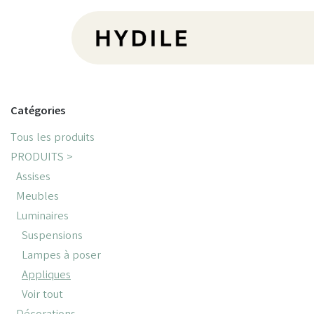
Se rendre au contenu
Pr
Catégories
Tous les produits
PRODUITS >
Assises
Meubles
Luminaires
Suspensions
Lampes à poser
Appliques
Voir tout
Décorations