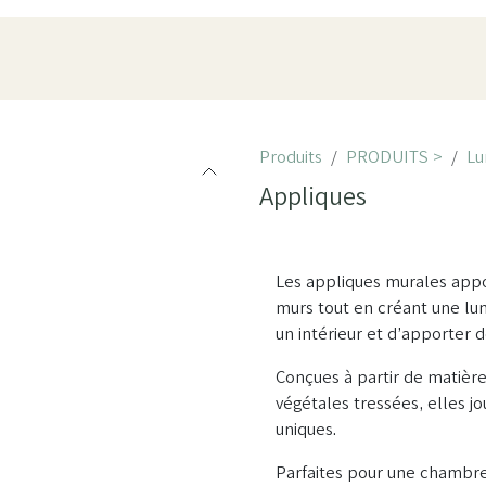
oduits
Pièces
À propos
Showroom
ESPACE PRO
Produits
PRODUITS >
Lu
Appliques
Les appliques murales appor
murs tout en créant une lu
un intérieur et d’apporter 
Conçues à partir de matière
végétales tressées, elles j
uniques.
Parfaites pour une chambre,