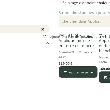
éclairage d’appoint chaleur
Suspensions
Lampes à poser
A
YVETTE M -
YVET
Ajouter à la liste de souhaits
Ajouter à la 
Applique murale
Appli
en terre cuite ocre
en te
blanc
Diamètre 29cm X Hauteur
6,5cm
Diamètr
6,5cm
169,00
€
169,00
Ajouter au panier