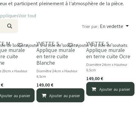
eux et participent pleinement à l’atmosphère de la pièce.
ppliques
Voir tout
En vedette
Trier par:
TE M -
YVETTE S -
YVETTE S -
liste de souhaits
Ajouter à la liste de souhaits
Ajouter à la liste de souhaits
que murale
Applique murale
Applique murale
rre cuite
en terre cuite
en terre cuite Ocre
he
Blanche
Diamètre 24cm x Hauteur
6,5cm
e 29cm x Hauteur
Diamètre 24cm x Hauteur
6,5cm
149,00
€
€
149,00
€
Ajouter au panier
Ajouter au panier
Ajouter au panier