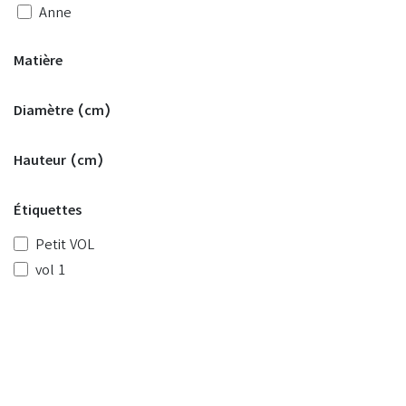
Anne
roucou
Matière
Rétro
Havane
Diamètre (cm)
tecko
Jati
Hauteur (cm)
Bam
Raph
Étiquettes
Eko
Big
Petit VOL
Déco
vol 1
Sun
Rosy
Polka
Ambia
Nova