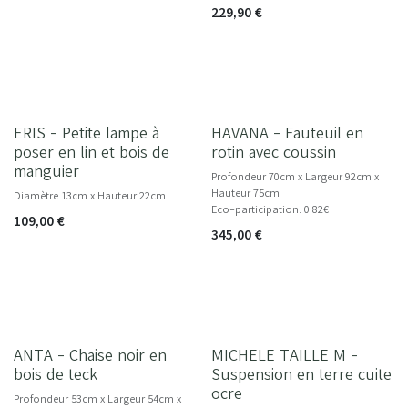
229,90
€
ERIS - Petite lampe à
HAVANA - Fauteuil en
NOUVEAU
poser en lin et bois de
rotin avec coussin
manguier
Profondeur 70cm x Largeur 92cm x
Hauteur 75cm
Diamètre 13cm x Hauteur 22cm
Eco-participation: 0,82€
109,00
€
345,00
€
ANTA - Chaise noir en
MICHELE TAILLE M -
bois de teck
Suspension en terre cuite
ocre
Profondeur 53cm x Largeur 54cm x