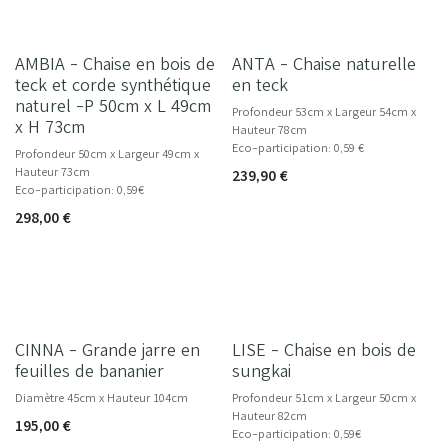
AMBIA - Chaise en bois de
ANTA - Chaise naturelle
NOUVEAU
teck et corde synthétique
en teck
naturel -P 50cm x L 49cm
Profondeur 53cm x Largeur 54cm x
x H 73cm
Hauteur 78cm
Eco-participation: 0,59 €
Profondeur 50cm x Largeur 49cm x
Hauteur 73cm
239,90
€
Eco-participation: 0,59€
298,00
€
CINNA - Grande jarre en
LISE - Chaise en bois de
NOUVEAU
NOUVEAU
feuilles de bananier
sungkai
Diamètre 45cm x Hauteur 104cm
Profondeur 51cm x Largeur 50cm x
Hauteur 82cm
195,00
€
Eco-participation: 0,59€