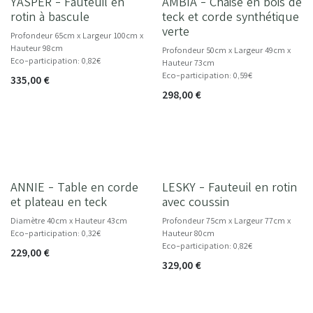
YASPER - Fauteuil en
AMBIA - Chaise en bois de
NOUVEAU
rotin à bascule
teck et corde synthétique
verte
Profondeur 65cm x Largeur 100cm x
Hauteur 98cm
Profondeur 50cm x Largeur 49cm x
Eco-participation: 0,82€
Hauteur 73cm
Eco-participation: 0,59€
335,00
€
298,00
€
ANNIE - Table en corde
LESKY - Fauteuil en rotin
et plateau en teck
avec coussin
Diamètre 40cm x Hauteur 43cm
Profondeur 75cm x Largeur 77cm x
Eco-participation: 0,32€
Hauteur 80cm
Eco-participation: 0,82€
229,00
€
329,00
€