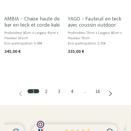
Livraison dès 10/26
AMBIA - Chaise haute de
YAGO - Fauteuil en teck
NOUVEAU
bar en teck et corde kaki
avec coussin outdoor
Profondeur 50cm x Largeur 45cm x
Profondeur 79cm x Largeur 60cm x
Hauteur 101cm
Hauteur 70cm
Eco-participation: 0,59€
Eco-participation: 2,70€
345,00
€
335,00
€
1
2
3
4
…
16