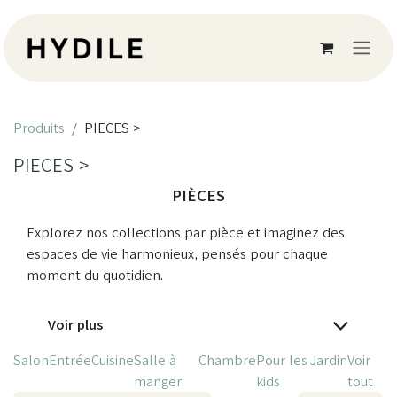
Se rendre au contenu
Produits
PIECES >
PIECES >
PIÈCES
Explorez nos collections par pièce et imaginez des
espaces de vie harmonieux, pensés pour chaque
moment du quotidien.
Voir plus
Salon
Entrée
Cuisine
Salle à
Chambre
Pour les
Jardin
Voir
manger
kids
tout