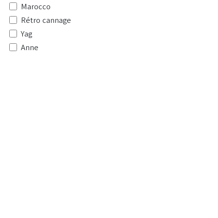
Marocco
Rétro cannage
Yag
Anne
roucou
Rétro
Havane
tecko
Jati
Bam
Raph
Eko
Big
Déco
Sun
Rosy