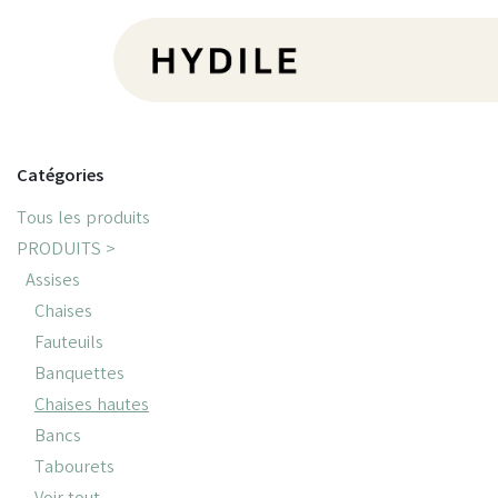
Se rendre au contenu
Pr
Catégories
Tous les produits
PRODUITS >
Assises
Chaises
Fauteuils
Banquettes
Chaises hautes
Bancs
Tabourets
Voir tout