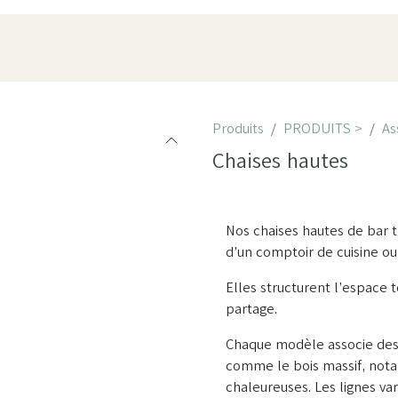
oduits
Pièces
À propos
Showroom
ESPACE PRO
Produits
PRODUITS >
As
Chaises hautes
Nos chaises hautes de bar t
d’un comptoir de cuisine ou 
Elles structurent l’espace 
partage.
Chaque modèle associe desig
comme le bois massif, nota
chaleureuses. Les lignes var