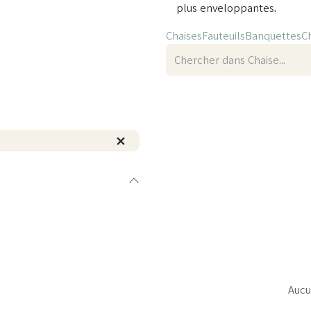
plus enveloppantes.
Chaises
Fauteuils
Banquettes
C
Aucu