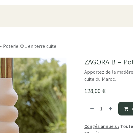
oduits
Pièces
À propos
Showroom
ESPACE PRO
 Poterie XXL en terre cuite
ZAGORA B - Pote
Apportez de la matière 
cuite du Maroc.
128,00
€
A
Congés annuels :
Toutes