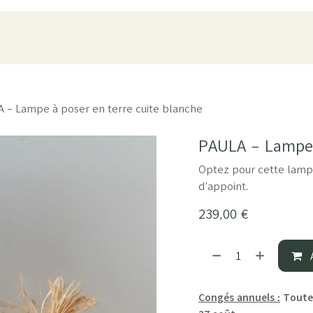
oduits
Pièces
À propos
Showroom
ESPACE PRO
 - Lampe à poser en terre cuite blanche
PAULA - Lampe à
Optez pour cette lampe
d’appoint.
239,00
€
A
Congés annuels :
Toutes