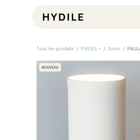
Se rendre au contenu
Pr
Tous les produits
PIECES >
Salon
PAULA
NOUVEAU
NOUVEAU