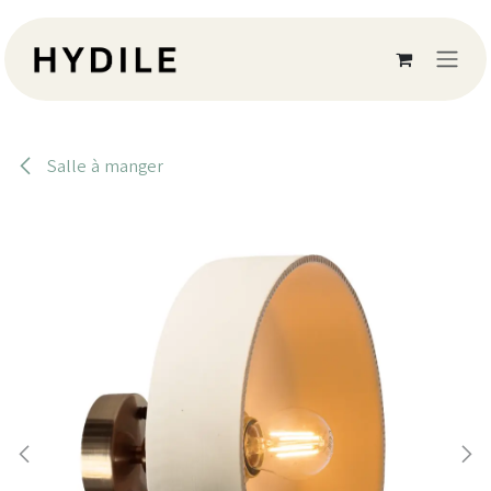
Se rendre au contenu
Salle à manger