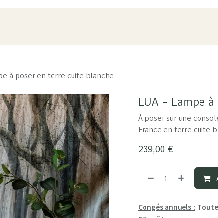
oduits
Pièces
À propos
Showroom
ESPACE PRO
e à poser en terre cuite blanche
LUA - Lampe à p
À poser sur une conso
France en terre cuite b
239,00
€
A
Congés annuels :
Toutes