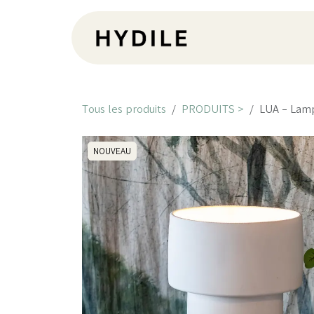
Se rendre au contenu
Pr
Tous les produits
PRODUITS >
LUA - Lamp
NOUVEAU
NOUVEAU