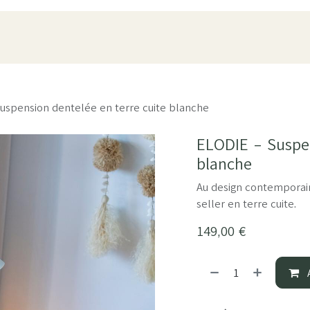
oduits
Pièces
À propos
Showroom
ESPACE PRO
uspension dentelée en terre cuite blanche
ELODIE - Suspen
blanche
Au design contemporain
seller en terre cuite.
149,00
€
A