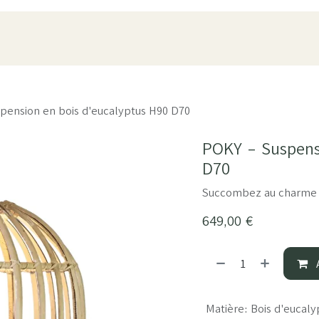
oduits
Pièces
À propos
Showroom
ESPACE PRO
pension en bois d'eucalyptus H90 D70
POKY - Suspens
D70
Succombez au charme a
649,00
€
A
Matière
:
Bois d'eucaly