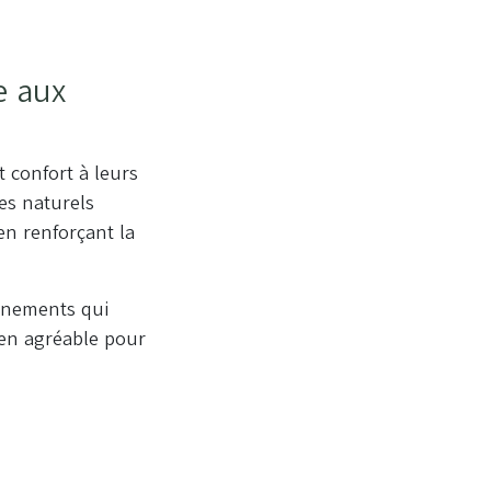
e aux
t confort à leurs
ges naturels
 en renforçant la
onnements qui
dien agréable pour