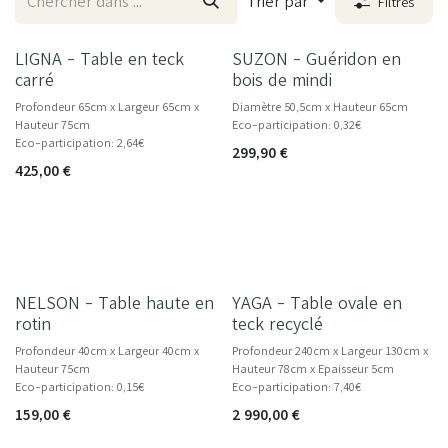
Trier par
Filtres
LIGNA - Table en teck
SUZON - Guéridon en
NOUVEAU
NOUVEAU
carré
bois de mindi
Profondeur 65cm x Largeur 65cm x
Diamètre 50,5cm x Hauteur 65cm
Hauteur 75cm
Eco-participation: 0,32€
Eco-participation: 2,64€
299,90
€
425,00
€
NELSON - Table haute en
YAGA - Table ovale en
rotin
teck recyclé
Profondeur 40cm x Largeur 40cm x
Profondeur 240cm x Largeur 130cm x
Hauteur 75cm
Hauteur 78cm x Epaisseur 5cm
Eco-participation: 0,15€
Eco-participation: 7,40€
159,00
€
2 990,00
€