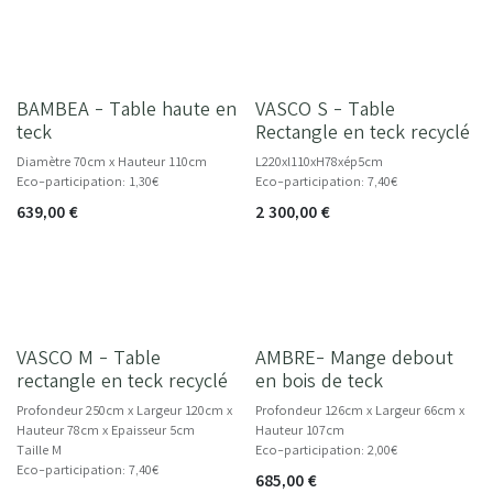
BAMBEA - Table haute en
VASCO S - Table
NOUVEAU
teck
Rectangle en teck recyclé
Diamètre 70cm x Hauteur 110cm
L220xl110xH78xép5cm
Eco-participation: 1,30€
Eco-participation: 7,40€
639,00
€
2 300,00
€
VASCO M - Table
AMBRE- Mange debout
rectangle en teck recyclé
en bois de teck
Profondeur 250cm x Largeur 120cm x
Profondeur 126cm x Largeur 66cm x
Hauteur 78cm x Epaisseur 5cm
Hauteur 107cm
Taille M
Eco-participation: 2,00€
Eco-participation: 7,40€
685,00
€