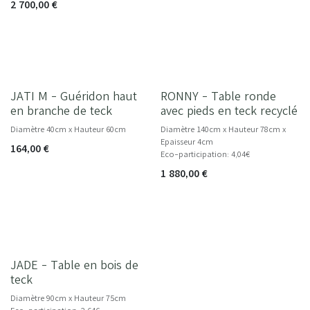
2 700,00
€
JATI M - Guéridon haut
RONNY - Table ronde
NOUVEAU
en branche de teck
avec pieds en teck recyclé
Diamètre 40cm x Hauteur 60cm
Diamètre 140cm x Hauteur 78cm x
Epaisseur 4cm
164,00
€
Eco-participation: 4,04€
1 880,00
€
JADE - Table en bois de
NOUVEAU
teck
Diamètre 90cm x Hauteur 75cm