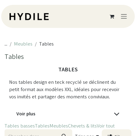
Se rendre au contenu
...
Meubles
Tables
Tables
TABLES
Nos tables design en teck recyclé se déclinent du
petit format aux modèles XXL, idéales pour recevoir
vos invités et partager des moments conviviaux.
Voir plus
Tables basses
Tables
Meubles
Chevets & lits
Voir tout