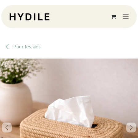
Se rendre au contenu
Pour les kids