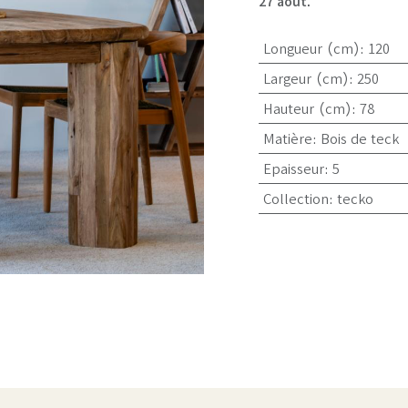
27 août.
Longueur (cm)
:
120
Largeur (cm)
:
250
Hauteur (cm)
:
78
Matière
:
Bois de teck
Epaisseur
:
5
Collection
:
tecko