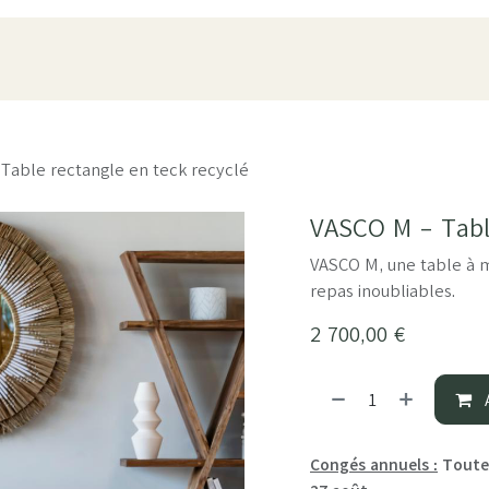
oduits
Pièces
À propos
Showroom
ESPACE PRO
Table rectangle en teck recyclé
VASCO M - Table
VASCO M, une table à m
repas inoubliables.
2 700,00
€
A
Congés annuels :
Toutes