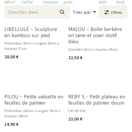
déco'
table
muraux
pots
kids
tout
Trier par
Filtres
LIBELLULE - Sculpture
MALOU - Boîte berbère
NOUVEAU
en bambou sur pied
en laine et osier motif
bleu
Profondeur 38cm x Largeur 29cm x
Hauteur 27cm
Diamètre 20cm x Hauteur 30cm
28,00
€
32,50
€
PILOU - Petite valisette en
REBY S - Petit plateau en
NOUVEAU
feuilles de palmier
feuilles de palmier doum
Profondeur 120cm x Largeur 78cm x
L43 l30 H10
Hauteur 160cm
23,00
€
14,90
€