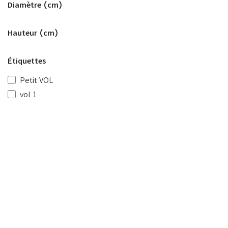
Diamètre (cm)
tecko
Jati
Hauteur (cm)
Bam
Raph
Étiquettes
Eko
Big
Petit VOL
Déco
vol 1
Sun
Rosy
Polka
Ambia
Nova
Pierre