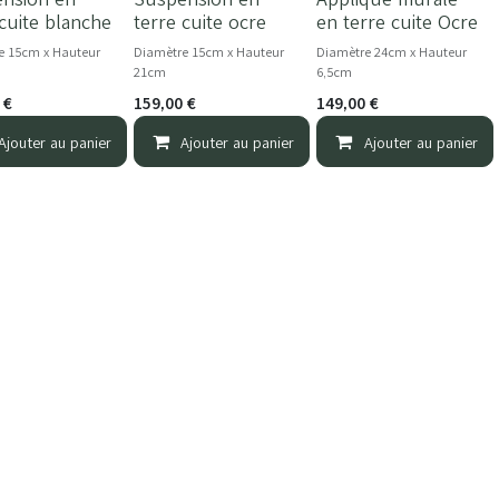
 cuite blanche
terre cuite ocre
en terre cuite Ocre
e 15cm x Hauteur
Diamètre 15cm x Hauteur
Diamètre 24cm x Hauteur
21cm
6,5cm
€
159,00
€
149,00
€
Ajouter au panier
Ajouter au panier
Ajouter au panier