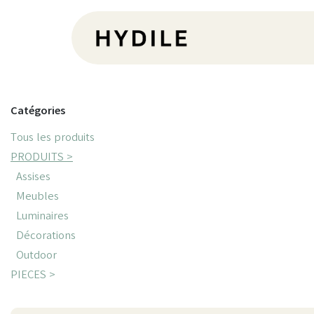
Se rendre au contenu
Pr
Catégories
Tous les produits
PRODUITS >
Assises
Meubles
Luminaires
Décorations
Outdoor
PIECES >