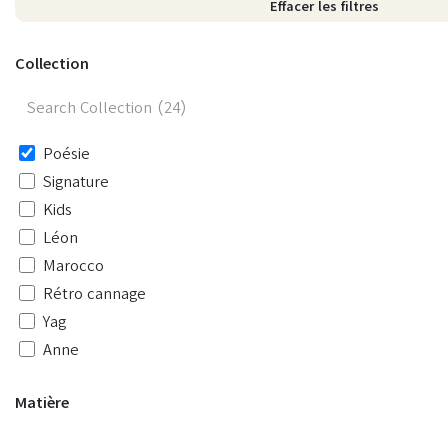
Effacer les filtres
Collection
Poésie
Signature
Kids
Léon
Marocco
Rétro cannage
Yag
Anne
roucou
Matière
Rétro
Havane