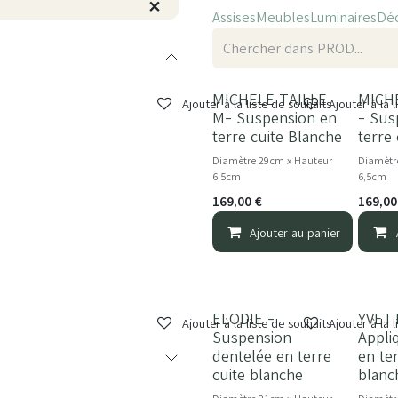
Assises
Meubles
Luminaires
Déc
MICHELE TAILLE
MICH
Ajouter à la liste de souhaits
Ajouter à la 
M- Suspension en
- Sus
terre cuite Blanche
terre
Diamètre 29cm x Hauteur
Diamètr
6,5cm
6,5cm
169,00
€
169,00
Ajouter au panier
ELODIE -
YVET
Ajouter à la liste de souhaits
Ajouter à la 
Suspension
Appli
dentelée en terre
en te
cuite blanche
blanc