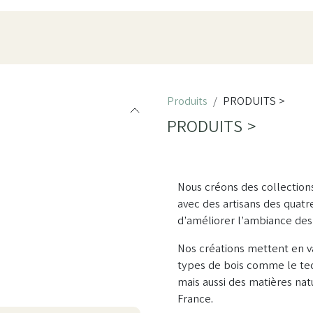
oduits
Pièces
À propos
Showroom
ESPACE PRO
Produits
PRODUITS >
PRODUITS >
Nous créons des collection
avec des artisans des quatr
d’améliorer l’ambiance des
Nos créations mettent en v
types de bois comme le teck
mais aussi des matières nat
France.