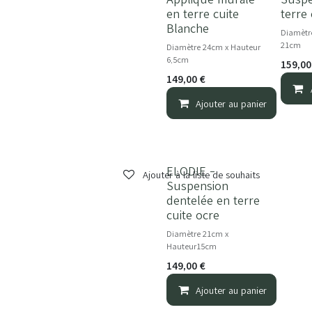
en terre cuite
terre
Blanche
Diamètr
21cm
Diamètre 24cm x Hauteur
6,5cm
159,00
149,00
€
Ajouter au panier
ELODIE -
Ajouter à la liste de souhaits
Suspension
dentelée en terre
cuite ocre
Diamètre 21cm x
Hauteur15cm
149,00
€
Ajouter au panier