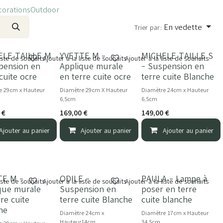
orations
Outdoor
En vedette
Trier par:
ELE TAILLE M
YVETTE M -
MICHELE TAILLE S
liste de souhaits
Ajouter à la liste de souhaits
Ajouter à la liste de souhaits
pension en
Applique murale
- Suspension en
 cuite ocre
en terre cuite ocre
terre cuite Blanche
e 29cm x Hauteur
Diamètre 29cm X Hauteur
Diamètre 24cm x Hauteur
6,5cm
6,5cm
€
169,00
€
149,00
€
Ajouter au panier
Ajouter au panier
Ajouter au panier
TE M -
ODILE -
PAULA - Lampe à
NOUVEAU
liste de souhaits
Ajouter à la liste de souhaits
Ajouter à la liste de souhaits
que murale
Suspension en
poser en terre
rre cuite
terre cuite Blanche
cuite blanche
he
Diamètre 24cm x
Diamètre 17cm x Hauteur
Hauteur14cm
34,5cm