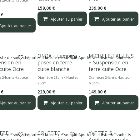
e 29cm x Hauteur
159,00
€
239,00
€
€
Ajouter au panier
Ajouter au panier
Ajouter au panier
 -
ONDA - Lampe à
MICHELE TAILLE S
NOUVEAU
liste de souhaits
Ajouter à la liste de souhaits
Ajouter à la liste de souhaits
nsion en
poser en terre
- Suspension en
 cuite Ocre
cuite blanche
terre cuite Ocre
e 24cm x Hauteur
Diamètre 23cm x Hauteur
Diamètre 24cm x Hauteur
25cm
6,5cm
€
229,00
€
149,00
€
Ajouter au panier
Ajouter au panier
Ajouter au panier
TTE -
COLETTE -
YVETTE S -
VEAU
liste de souhaits
Ajouter à la liste de souhaits
Ajouter à la liste de souhaits
nsion en
Suspension en
Applique murale